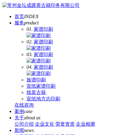
首页
INDEX
服务
product
01.
家谱印刷
02.
家谱印刷
03.
家谱印刷
04.
家谱印刷
族谱印刷
宣纸家谱印刷
线装古籍
宣纸地方志印刷
在线咨询
案例
case
关于
about us
公司介绍
企业文化
荣誉资质
企业相册
新闻
news